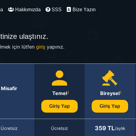
ma
Hakkımızda
SSS
Bize Yazın
inize ulaştınız.
mek için lütfen
yapınız.
giriş
Misafir
Temel
Bireysel
Giriş Yap
Giriş Yap
359 TL
Ücretsiz
Ücretsiz
/aylık