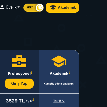
Üyelik
Akademik
GECE
Profesyonel
Akademik
Giriş Yap
Kampüs ağına bağlanın.
3529 TL
/aylık
Teklif Al