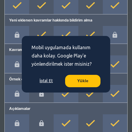
Yeni eklenen kavramlar hakkında bildirim alma
Mobil uygulamada kullanım
Kavram önerme
daha kolay. Google Play'e
yönlendirilmek ister misiniz?
Örnek cümleler
İptal Et
Yükle
Açıklamalar