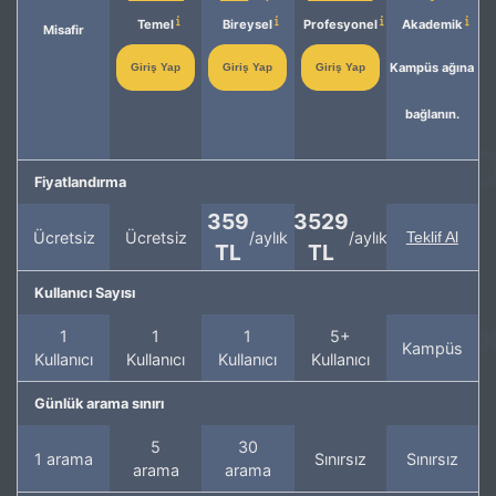
Temel
Bireysel
Profesyonel
Akademik
Misafir
Kampüs ağına
Giriş Yap
Giriş Yap
Giriş Yap
bağlanın.
Fiyatlandırma
359
3529
Ücretsiz
Ücretsiz
/aylık
/aylık
Teklif Al
TL
TL
Kullanıcı Sayısı
1
1
1
5+
Kampüs
Kullanıcı
Kullanıcı
Kullanıcı
Kullanıcı
Günlük arama sınırı
5
30
1 arama
Sınırsız
Sınırsız
arama
arama