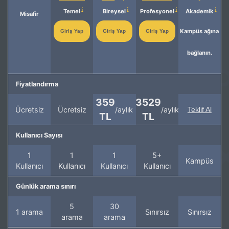
Temel
Bireysel
Profesyonel
Akademik
Misafir
Kampüs ağına
Giriş Yap
Giriş Yap
Giriş Yap
bağlanın.
Fiyatlandırma
359
3529
Ücretsiz
Ücretsiz
/aylık
/aylık
Teklif Al
TL
TL
Kullanıcı Sayısı
1
1
1
5+
Kampüs
Kullanıcı
Kullanıcı
Kullanıcı
Kullanıcı
Günlük arama sınırı
5
30
1 arama
Sınırsız
Sınırsız
arama
arama