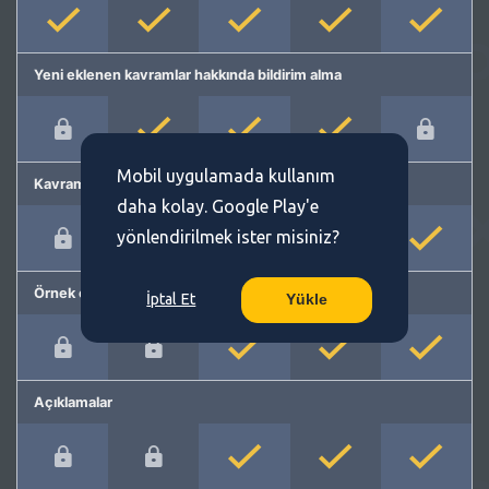
Yeni eklenen kavramlar hakkında bildirim alma
Mobil uygulamada kullanım
Kavram önerme
daha kolay. Google Play'e
yönlendirilmek ister misiniz?
Örnek cümleler
İptal Et
Yükle
Açıklamalar