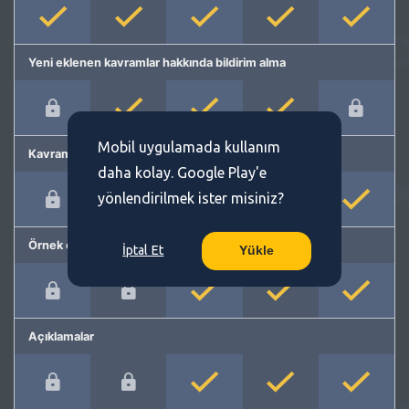
Yeni eklenen kavramlar hakkında bildirim alma
Mobil uygulamada kullanım
Kavram önerme
daha kolay. Google Play'e
yönlendirilmek ister misiniz?
Örnek cümleler
İptal Et
Yükle
Açıklamalar