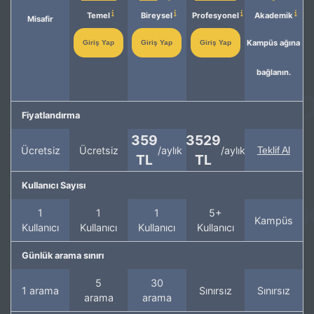
Temel
Bireysel
Profesyonel
Akademik
Misafir
Kampüs ağına
Giriş Yap
Giriş Yap
Giriş Yap
bağlanın.
Fiyatlandırma
359
3529
Ücretsiz
Ücretsiz
/aylık
/aylık
Teklif Al
TL
TL
Kullanıcı Sayısı
1
1
1
5+
Kampüs
Kullanıcı
Kullanıcı
Kullanıcı
Kullanıcı
Günlük arama sınırı
5
30
1 arama
Sınırsız
Sınırsız
arama
arama