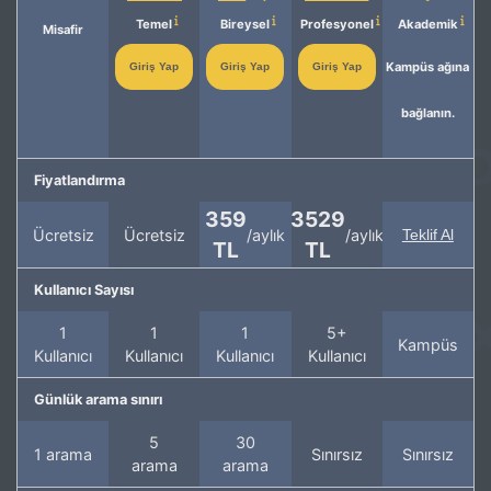
Temel
Bireysel
Profesyonel
Akademik
Misafir
Kampüs ağına
Giriş Yap
Giriş Yap
Giriş Yap
bağlanın.
Fiyatlandırma
359
3529
Ücretsiz
Ücretsiz
/aylık
/aylık
Teklif Al
TL
TL
Kullanıcı Sayısı
1
1
1
5+
Kampüs
Kullanıcı
Kullanıcı
Kullanıcı
Kullanıcı
Günlük arama sınırı
5
30
1 arama
Sınırsız
Sınırsız
arama
arama