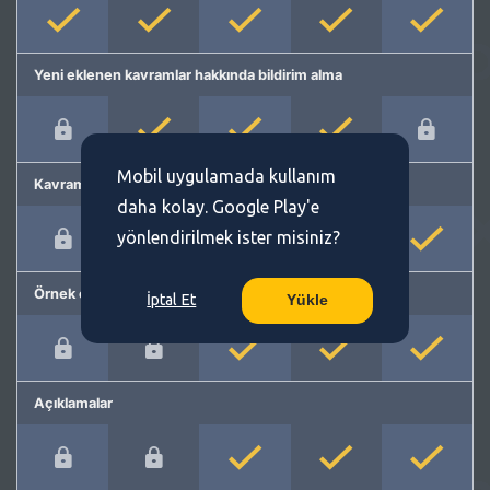
Yeni eklenen kavramlar hakkında bildirim alma
Mobil uygulamada kullanım
Kavram önerme
daha kolay. Google Play'e
yönlendirilmek ister misiniz?
Örnek cümleler
İptal Et
Yükle
Açıklamalar