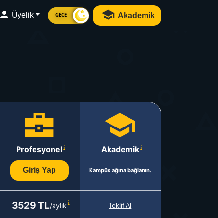
Üyelik
Akademik
GECE
Profesyonel
Akademik
Giriş Yap
Kampüs ağına bağlanın.
3529 TL
/aylık
Teklif Al