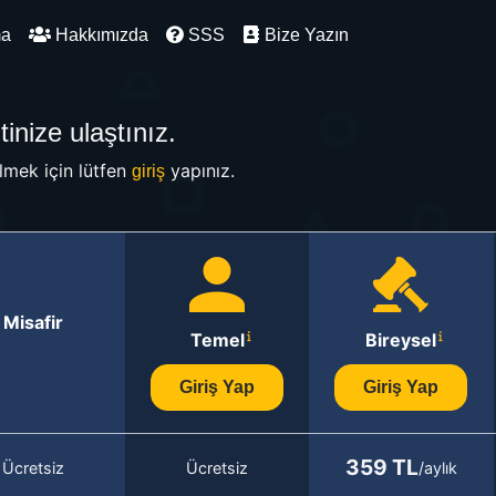
ma
Hakkımızda
SSS
Bize Yazın
inize ulaştınız.
mek için lütfen
yapınız.
giriş
Misafir
Temel
Bireysel
Giriş Yap
Giriş Yap
359 TL
Ücretsiz
Ücretsiz
/aylık