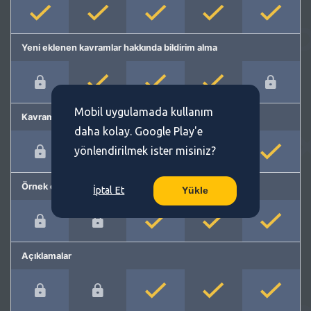
Yeni eklenen kavramlar hakkında bildirim alma
Mobil uygulamada kullanım
Kavram önerme
daha kolay. Google Play'e
yönlendirilmek ister misiniz?
Örnek cümleler
İptal Et
Yükle
Açıklamalar