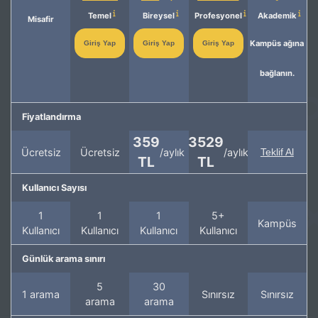
Temel
Bireysel
Profesyonel
Akademik
Misafir
Kampüs ağına
Giriş Yap
Giriş Yap
Giriş Yap
bağlanın.
Fiyatlandırma
359
3529
Ücretsiz
Ücretsiz
/aylık
/aylık
Teklif Al
TL
TL
Kullanıcı Sayısı
1
1
1
5+
Kampüs
Kullanıcı
Kullanıcı
Kullanıcı
Kullanıcı
Günlük arama sınırı
5
30
1 arama
Sınırsız
Sınırsız
arama
arama