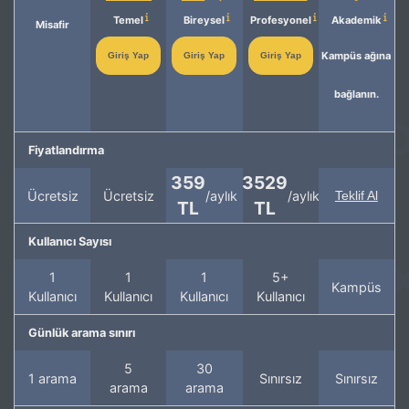
Temel
Bireysel
Profesyonel
Akademik
Misafir
Kampüs ağına
Giriş Yap
Giriş Yap
Giriş Yap
bağlanın.
Fiyatlandırma
359
3529
Ücretsiz
Ücretsiz
/aylık
/aylık
Teklif Al
TL
TL
Kullanıcı Sayısı
1
1
1
5+
Kampüs
Kullanıcı
Kullanıcı
Kullanıcı
Kullanıcı
Günlük arama sınırı
5
30
1 arama
Sınırsız
Sınırsız
arama
arama