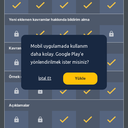
Yeni eklenen kavramlar hakkında bildirim alma
Mobil uygulamada kullanım
Kavram önerme
daha kolay. Google Play'e
yönlendirilmek ister misiniz?
Örnek cümleler
İptal Et
Yükle
Açıklamalar