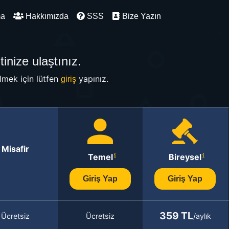
ma
Hakkımızda
SSS
Bize Yazın
inize ulaştınız.
mek için lütfen
yapınız.
giriş
Misafir
Temel
Bireysel
Giriş Yap
Giriş Yap
359 TL
Ücretsiz
Ücretsiz
/aylık