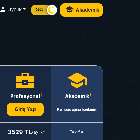
Üyelik
Akademik
GECE
Profesyonel
Akademik
Giriş Yap
Kampüs ağına bağlanın.
3529 TL
/aylık
Teklif Al