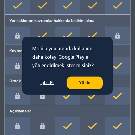
Yeni eklenen kavramlar hakkında bildirim alma
Mobil uygulamada kullanım
Kavram önerme
daha kolay. Google Play'e
yönlendirilmek ister misiniz?
Örnek cümleler
İptal Et
Yükle
Açıklamalar