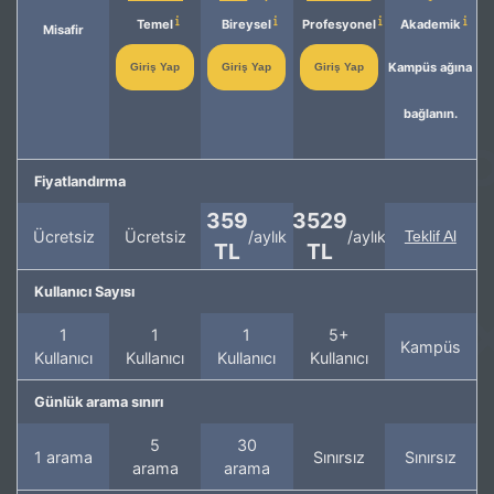
Temel
Bireysel
Profesyonel
Akademik
Misafir
Kampüs ağına
Giriş Yap
Giriş Yap
Giriş Yap
bağlanın.
Fiyatlandırma
359
3529
Ücretsiz
Ücretsiz
/aylık
/aylık
Teklif Al
TL
TL
Kullanıcı Sayısı
1
1
1
5+
Kampüs
Kullanıcı
Kullanıcı
Kullanıcı
Kullanıcı
Günlük arama sınırı
5
30
1 arama
Sınırsız
Sınırsız
arama
arama