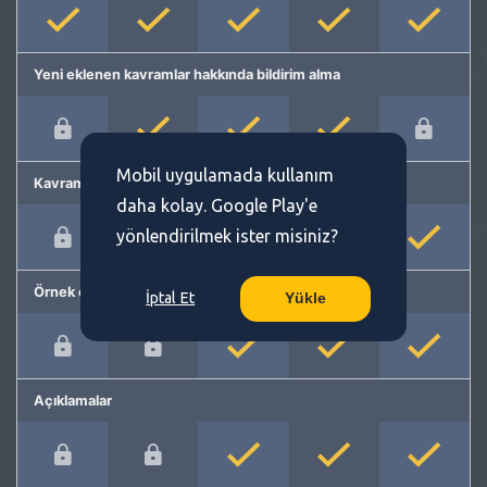
Yeni eklenen kavramlar hakkında bildirim alma
Mobil uygulamada kullanım
Kavram önerme
daha kolay. Google Play'e
yönlendirilmek ister misiniz?
Örnek cümleler
İptal Et
Yükle
Açıklamalar