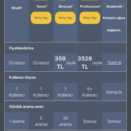
Temel
Bireysel
Profesyonel
Akademik
Misafir
Kampüs ağına
Giriş Yap
Giriş Yap
Giriş Yap
bağlanın.
Fiyatlandırma
359
3529
Ücretsiz
Ücretsiz
/aylık
/aylık
Teklif Al
TL
TL
Kullanıcı Sayısı
1
1
1
5+
Kampüs
Kullanıcı
Kullanıcı
Kullanıcı
Kullanıcı
Günlük arama sınırı
5
30
1 arama
Sınırsız
Sınırsız
arama
arama