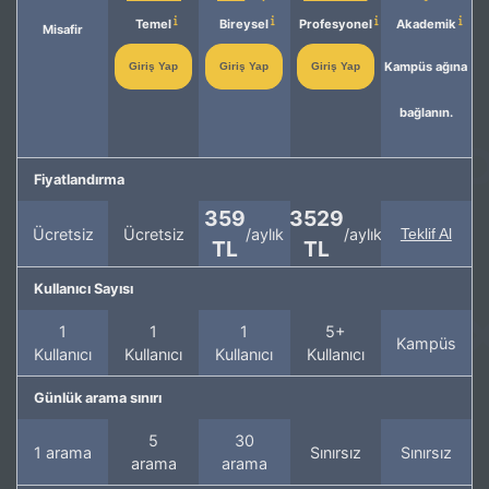
Temel
Bireysel
Profesyonel
Akademik
Misafir
Kampüs ağına
Giriş Yap
Giriş Yap
Giriş Yap
bağlanın.
Fiyatlandırma
359
3529
Ücretsiz
Ücretsiz
/aylık
/aylık
Teklif Al
TL
TL
Kullanıcı Sayısı
1
1
1
5+
Kampüs
Kullanıcı
Kullanıcı
Kullanıcı
Kullanıcı
Günlük arama sınırı
5
30
1 arama
Sınırsız
Sınırsız
arama
arama