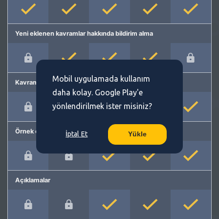
Yeni eklenen kavramlar hakkında bildirim alma
Mobil uygulamada kullanım
Kavram önerme
daha kolay. Google Play'e
yönlendirilmek ister misiniz?
Örnek cümleler
İptal Et
Yükle
Açıklamalar