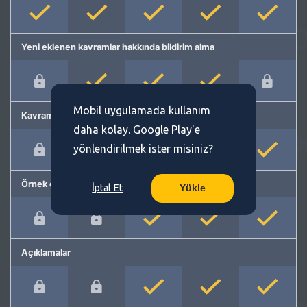
Yeni eklenen kavramlar hakkında bildirim alma
Mobil uygulamada kullanım
Kavram önerme
daha kolay. Google Play'e
yönlendirilmek ister misiniz?
Örnek cümleler
İptal Et
Yükle
Açıklamalar