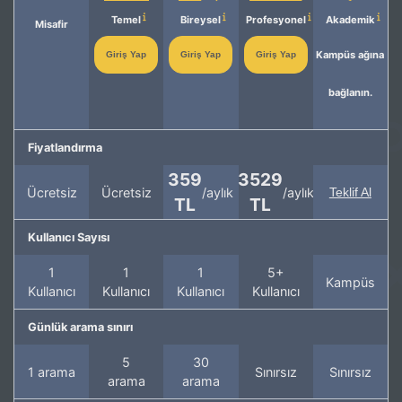
Temel
Bireysel
Profesyonel
Akademik
Misafir
Kampüs ağına
Giriş Yap
Giriş Yap
Giriş Yap
bağlanın.
Fiyatlandırma
359
3529
Ücretsiz
Ücretsiz
/aylık
/aylık
Teklif Al
TL
TL
Kullanıcı Sayısı
1
1
1
5+
Kampüs
Kullanıcı
Kullanıcı
Kullanıcı
Kullanıcı
Günlük arama sınırı
5
30
1 arama
Sınırsız
Sınırsız
arama
arama