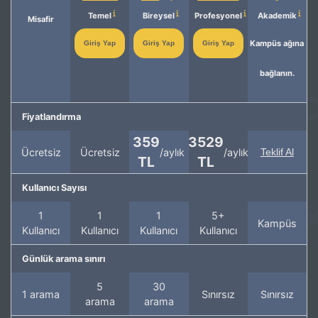
Temel
Bireysel
Profesyonel
Akademik
Misafir
Kampüs ağına
Giriş Yap
Giriş Yap
Giriş Yap
bağlanın.
Fiyatlandırma
359
3529
Ücretsiz
Ücretsiz
/aylık
/aylık
Teklif Al
TL
TL
Kullanıcı Sayısı
1
1
1
5+
Kampüs
Kullanıcı
Kullanıcı
Kullanıcı
Kullanıcı
Günlük arama sınırı
5
30
1 arama
Sınırsız
Sınırsız
arama
arama