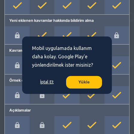
Yeni eklenen kavramlar hakkında bildirim alma
Mobil uygulamada kullanım
Kavram önerme
daha kolay. Google Play'e
yönlendirilmek ister misiniz?
Örnek cümleler
İptal Et
Yükle
Açıklamalar