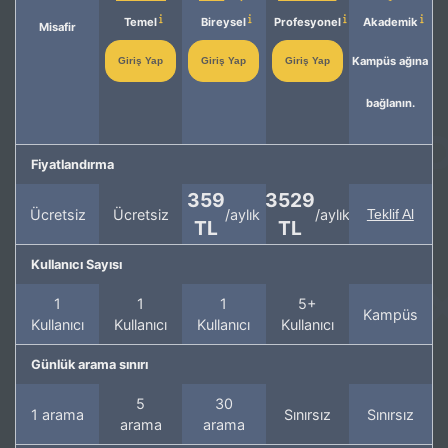
Temel
Bireysel
Profesyonel
Akademik
Misafir
Kampüs ağına
Giriş Yap
Giriş Yap
Giriş Yap
bağlanın.
Fiyatlandırma
359
3529
Ücretsiz
Ücretsiz
/aylık
/aylık
Teklif Al
TL
TL
Kullanıcı Sayısı
1
1
1
5+
Kampüs
Kullanıcı
Kullanıcı
Kullanıcı
Kullanıcı
Günlük arama sınırı
5
30
1 arama
Sınırsız
Sınırsız
arama
arama