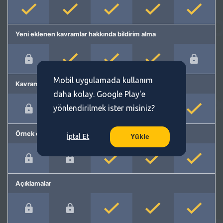
Yeni eklenen kavramlar hakkında bildirim alma
Mobil uygulamada kullanım
Kavram önerme
daha kolay. Google Play'e
yönlendirilmek ister misiniz?
Örnek cümleler
İptal Et
Yükle
Açıklamalar