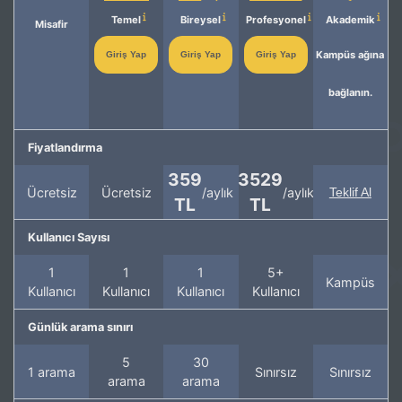
Temel
Bireysel
Profesyonel
Akademik
Misafir
Kampüs ağına
Giriş Yap
Giriş Yap
Giriş Yap
bağlanın.
Fiyatlandırma
359
3529
Ücretsiz
Ücretsiz
/aylık
/aylık
Teklif Al
TL
TL
Kullanıcı Sayısı
1
1
1
5+
Kampüs
Kullanıcı
Kullanıcı
Kullanıcı
Kullanıcı
Günlük arama sınırı
5
30
1 arama
Sınırsız
Sınırsız
arama
arama