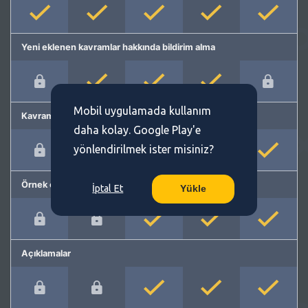
Yeni eklenen kavramlar hakkında bildirim alma
Mobil uygulamada kullanım
Kavram önerme
daha kolay. Google Play'e
yönlendirilmek ister misiniz?
Örnek cümleler
İptal Et
Yükle
Açıklamalar