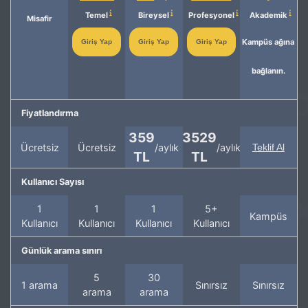
Temel
Bireysel
Profesyonel
Akademik
Misafir
Kampüs ağına
Giriş Yap
Giriş Yap
Giriş Yap
bağlanın.
Fiyatlandırma
359
3529
Ücretsiz
Ücretsiz
/aylık
/aylık
Teklif Al
TL
TL
Kullanıcı Sayısı
1
1
1
5+
Kampüs
Kullanıcı
Kullanıcı
Kullanıcı
Kullanıcı
Günlük arama sınırı
5
30
1 arama
Sınırsız
Sınırsız
arama
arama