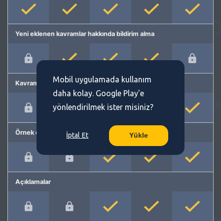
Yeni eklenen kavramlar hakkında bildirim alma
Mobil uygulamada kullanım
Kavram önerme
daha kolay. Google Play'e
yönlendirilmek ister misiniz?
Örnek cümleler
İptal Et
Yükle
Açıklamalar