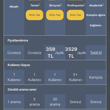
Temel
Bireysel
Profesyonel
Akademik
Misafir
Kampüs ağına
Giriş Yap
Giriş Yap
Giriş Yap
bağlanın.
Fiyatlandırma
359
3529
Ücretsiz
Ücretsiz
/aylık
/aylık
Teklif Al
TL
TL
Kullanıcı Sayısı
1
1
1
5+
Kampüs
Kullanıcı
Kullanıcı
Kullanıcı
Kullanıcı
Günlük arama sınırı
5
30
1 arama
Sınırsız
Sınırsız
arama
arama