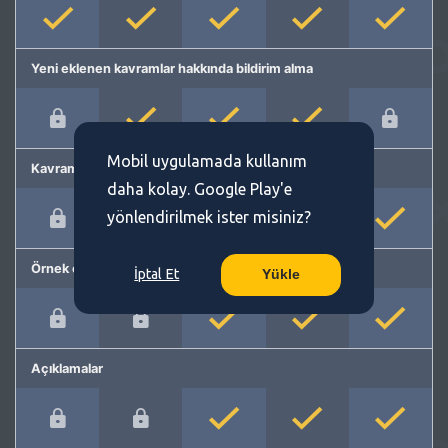
Yeni eklenen kavramlar hakkında bildirim alma
Mobil uygulamada kullanım
Kavram önerme
daha kolay. Google Play'e
yönlendirilmek ister misiniz?
Örnek cümleler
İptal Et
Yükle
Açıklamalar