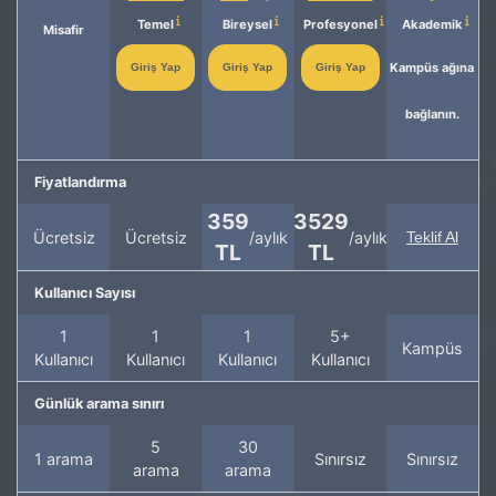
Temel
Bireysel
Profesyonel
Akademik
Misafir
Kampüs ağına
Giriş Yap
Giriş Yap
Giriş Yap
bağlanın.
Fiyatlandırma
359
3529
Ücretsiz
Ücretsiz
/aylık
/aylık
Teklif Al
TL
TL
Kullanıcı Sayısı
1
1
1
5+
Kampüs
Kullanıcı
Kullanıcı
Kullanıcı
Kullanıcı
Günlük arama sınırı
5
30
1 arama
Sınırsız
Sınırsız
arama
arama