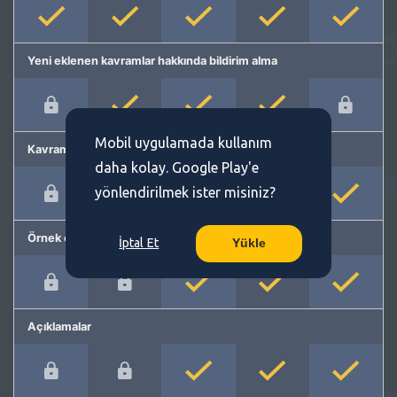
Yeni eklenen kavramlar hakkında bildirim alma
Mobil uygulamada kullanım
Kavram önerme
daha kolay. Google Play'e
yönlendirilmek ister misiniz?
Örnek cümleler
İptal Et
Yükle
Açıklamalar