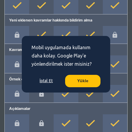
Yeni eklenen kavramlar hakkında bildirim alma
Mobil uygulamada kullanım
Kavram önerme
daha kolay. Google Play'e
yönlendirilmek ister misiniz?
Örnek cümleler
İptal Et
Yükle
Açıklamalar