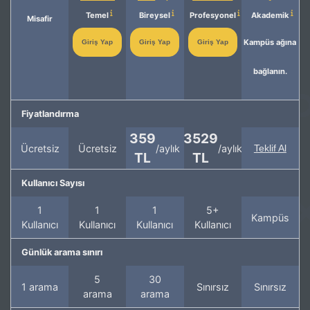
Temel
Bireysel
Profesyonel
Akademik
Misafir
Kampüs ağına
Giriş Yap
Giriş Yap
Giriş Yap
bağlanın.
Fiyatlandırma
359
3529
Ücretsiz
Ücretsiz
/aylık
/aylık
Teklif Al
TL
TL
Kullanıcı Sayısı
1
1
1
5+
Kampüs
Kullanıcı
Kullanıcı
Kullanıcı
Kullanıcı
Günlük arama sınırı
5
30
1 arama
Sınırsız
Sınırsız
arama
arama