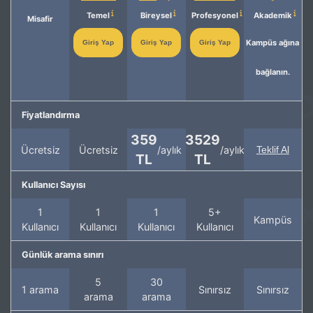
Temel
Bireysel
Profesyonel
Akademik
Misafir
Kampüs ağına
Giriş Yap
Giriş Yap
Giriş Yap
bağlanın.
Fiyatlandırma
359
3529
Ücretsiz
Ücretsiz
/aylık
/aylık
Teklif Al
TL
TL
Kullanıcı Sayısı
1
1
1
5+
Kampüs
Kullanıcı
Kullanıcı
Kullanıcı
Kullanıcı
Günlük arama sınırı
5
30
1 arama
Sınırsız
Sınırsız
arama
arama