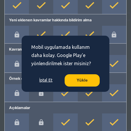
Yeni eklenen kavramlar hakkında bildirim alma
Mobil uygulamada kullanım
Kavram önerme
daha kolay. Google Play'e
yönlendirilmek ister misiniz?
Örnek cümleler
İptal Et
Yükle
Açıklamalar