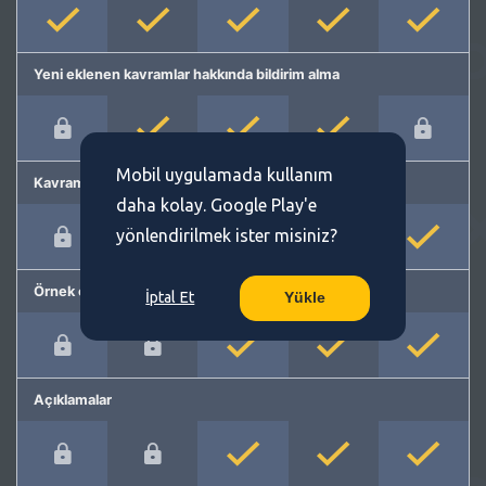
Yeni eklenen kavramlar hakkında bildirim alma
Mobil uygulamada kullanım
Kavram önerme
daha kolay. Google Play'e
yönlendirilmek ister misiniz?
Örnek cümleler
İptal Et
Yükle
Açıklamalar