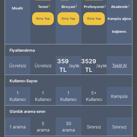
Temel
Bireysel
Profesyonel
Akademik
Misafir
Kampüs ağına
Giriş Yap
Giriş Yap
Giriş Yap
bağlanın.
Fiyatlandırma
359
3529
Ücretsiz
Ücretsiz
/aylık
/aylık
Teklif Al
TL
TL
Kullanıcı Sayısı
1
1
1
5+
Kampüs
Kullanıcı
Kullanıcı
Kullanıcı
Kullanıcı
Günlük arama sınırı
5
30
1 arama
Sınırsız
Sınırsız
arama
arama