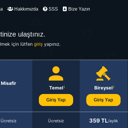
ma
Hakkımızda
SSS
Bize Yazın
inize ulaştınız.
mek için lütfen
yapınız.
giriş
Misafir
Temel
Bireysel
Giriş Yap
Giriş Yap
359 TL
Ücretsiz
Ücretsiz
/aylık