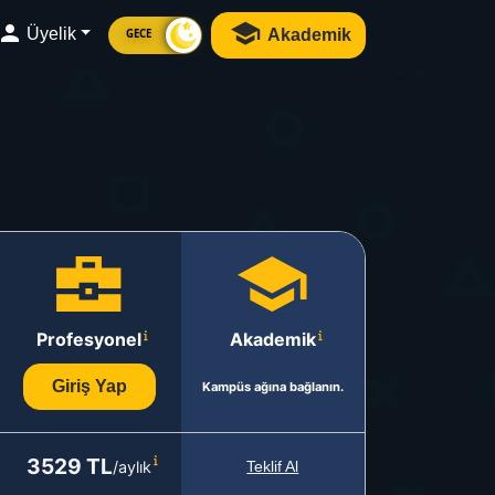
Üyelik
Akademik
GECE
Profesyonel
Akademik
Giriş Yap
Kampüs ağına bağlanın.
3529 TL
/aylık
Teklif Al