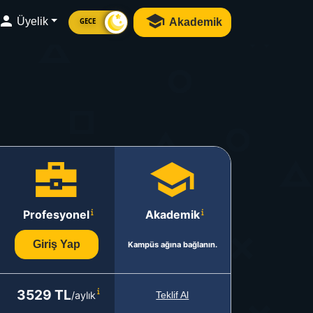
Üyelik
Akademik
GECE
Profesyonel
Akademik
Giriş Yap
Kampüs ağına bağlanın.
3529 TL
/aylık
Teklif Al