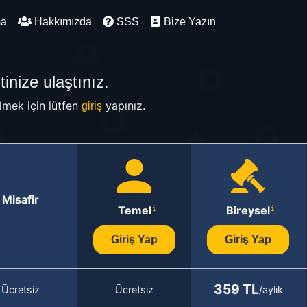
ma
Hakkımızda
SSS
Bize Yazın
inize ulaştınız.
mek için lütfen
yapınız.
giriş
Misafir
Temel
Bireysel
Giriş Yap
Giriş Yap
359 TL
Ücretsiz
Ücretsiz
/aylık