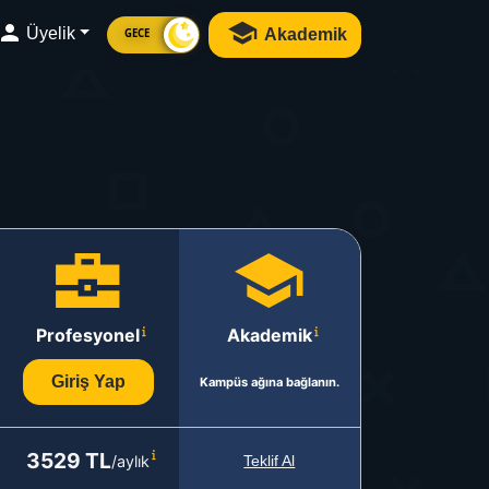
Üyelik
Akademik
GECE
Profesyonel
Akademik
Giriş Yap
Kampüs ağına bağlanın.
3529 TL
/aylık
Teklif Al