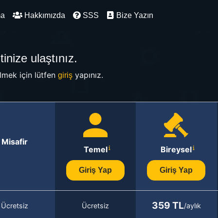
ma
Hakkımızda
SSS
Bize Yazın
inize ulaştınız.
mek için lütfen
yapınız.
giriş
Misafir
Temel
Bireysel
Giriş Yap
Giriş Yap
359 TL
Ücretsiz
Ücretsiz
/aylık