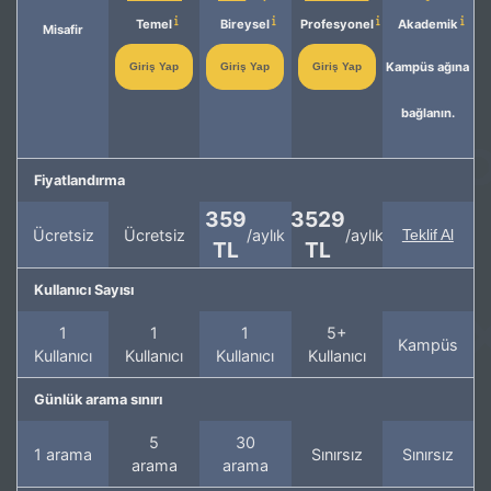
Temel
Bireysel
Profesyonel
Akademik
Misafir
Kampüs ağına
Giriş Yap
Giriş Yap
Giriş Yap
bağlanın.
Fiyatlandırma
359
3529
Ücretsiz
Ücretsiz
/aylık
/aylık
Teklif Al
TL
TL
Kullanıcı Sayısı
1
1
1
5+
Kampüs
Kullanıcı
Kullanıcı
Kullanıcı
Kullanıcı
Günlük arama sınırı
5
30
1 arama
Sınırsız
Sınırsız
arama
arama