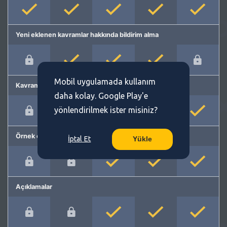
Yeni eklenen kavramlar hakkında bildirim alma
Mobil uygulamada kullanım
Kavram önerme
daha kolay. Google Play'e
yönlendirilmek ister misiniz?
Örnek cümleler
İptal Et
Yükle
Açıklamalar