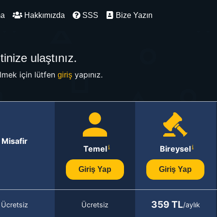
ma
Hakkımızda
SSS
Bize Yazın
inize ulaştınız.
mek için lütfen
yapınız.
giriş
Misafir
Temel
Bireysel
Giriş Yap
Giriş Yap
359 TL
Ücretsiz
Ücretsiz
/aylık