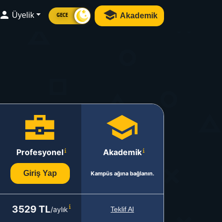
Üyelik
Akademik
GECE
Profesyonel
Akademik
Giriş Yap
Kampüs ağına bağlanın.
3529 TL
/aylık
Teklif Al