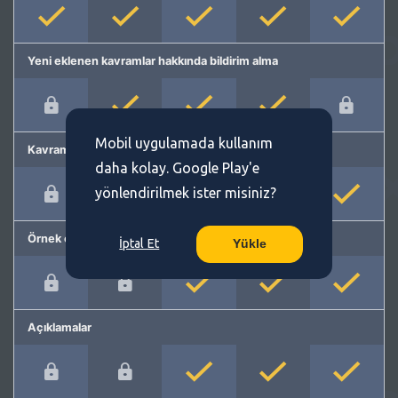
Yeni eklenen kavramlar hakkında bildirim alma
Mobil uygulamada kullanım
Kavram önerme
daha kolay. Google Play'e
yönlendirilmek ister misiniz?
Örnek cümleler
İptal Et
Yükle
Açıklamalar