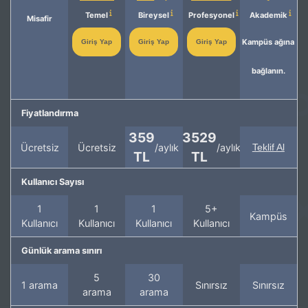
Temel
Bireysel
Profesyonel
Akademik
Misafir
Kampüs ağına
Giriş Yap
Giriş Yap
Giriş Yap
bağlanın.
Fiyatlandırma
359
3529
Ücretsiz
Ücretsiz
/aylık
/aylık
Teklif Al
TL
TL
Kullanıcı Sayısı
1
1
1
5+
Kampüs
Kullanıcı
Kullanıcı
Kullanıcı
Kullanıcı
Günlük arama sınırı
5
30
1 arama
Sınırsız
Sınırsız
arama
arama