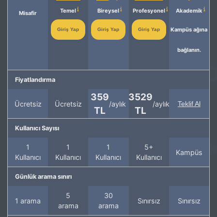
Temel
Bireysel
Profesyonel
Akademik
Misafir
Kampüs ağına
Giriş Yap
Giriş Yap
Giriş Yap
bağlanın.
Fiyatlandırma
359
3529
Ücretsiz
Ücretsiz
/aylık
/aylık
Teklif Al
TL
TL
Kullanıcı Sayısı
1
1
1
5+
Kampüs
Kullanıcı
Kullanıcı
Kullanıcı
Kullanıcı
Günlük arama sınırı
5
30
1 arama
Sınırsız
Sınırsız
arama
arama