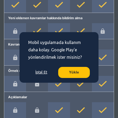
Yeni eklenen kavramlar hakkında bildirim alma
Mobil uygulamada kullanım
Kavram önerme
daha kolay. Google Play'e
yönlendirilmek ister misiniz?
Örnek cümleler
İptal Et
Yükle
Açıklamalar