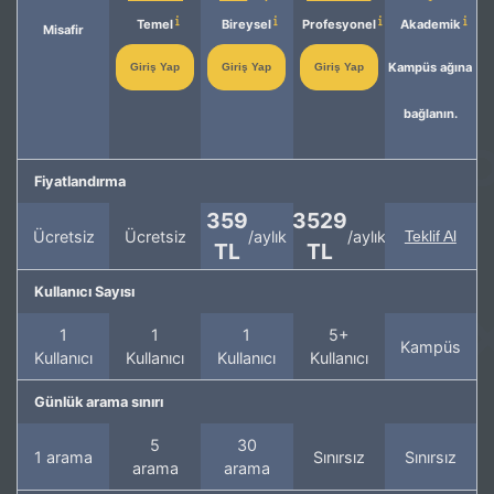
Temel
Bireysel
Profesyonel
Akademik
Misafir
Kampüs ağına
Giriş Yap
Giriş Yap
Giriş Yap
bağlanın.
Fiyatlandırma
359
3529
Ücretsiz
Ücretsiz
/aylık
/aylık
Teklif Al
TL
TL
Kullanıcı Sayısı
1
1
1
5+
Kampüs
Kullanıcı
Kullanıcı
Kullanıcı
Kullanıcı
Günlük arama sınırı
5
30
1 arama
Sınırsız
Sınırsız
arama
arama