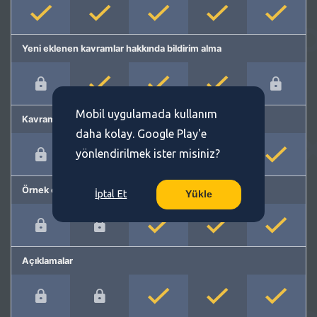
Yeni eklenen kavramlar hakkında bildirim alma
Mobil uygulamada kullanım
Kavram önerme
daha kolay. Google Play'e
yönlendirilmek ister misiniz?
Örnek cümleler
İptal Et
Yükle
Açıklamalar