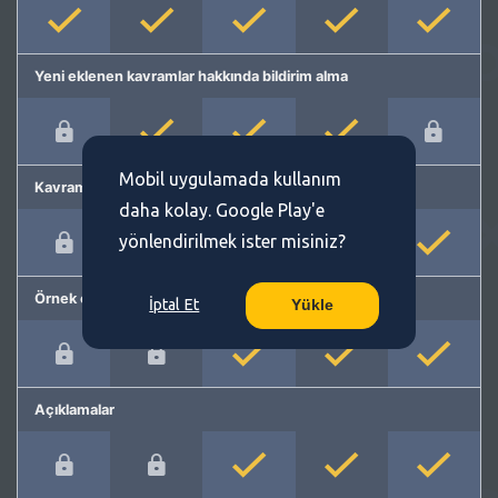
Yeni eklenen kavramlar hakkında bildirim alma
Mobil uygulamada kullanım
Kavram önerme
daha kolay. Google Play'e
yönlendirilmek ister misiniz?
Örnek cümleler
İptal Et
Yükle
Açıklamalar