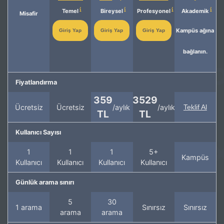
Temel
Bireysel
Profesyonel
Akademik
Misafir
Kampüs ağına
Giriş Yap
Giriş Yap
Giriş Yap
bağlanın.
Fiyatlandırma
359
3529
Ücretsiz
Ücretsiz
/aylık
/aylık
Teklif Al
TL
TL
Kullanıcı Sayısı
1
1
1
5+
Kampüs
Kullanıcı
Kullanıcı
Kullanıcı
Kullanıcı
Günlük arama sınırı
5
30
1 arama
Sınırsız
Sınırsız
arama
arama