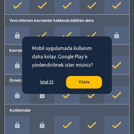
Yeni eklenen kavramlar hakkında bildirim alma
Mobil uygulamada kullanım
Kavram önerme
daha kolay. Google Play'e
yönlendirilmek ister misiniz?
Örnek cümleler
İptal Et
Yükle
Açıklamalar