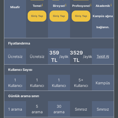
Temel
Bireysel
Profesyonel
Akademik
Misafir
Kampüs ağına
Giriş Yap
Giriş Yap
Giriş Yap
bağlanın.
Fiyatlandırma
359
3529
Ücretsiz
Ücretsiz
/aylık
/aylık
Teklif Al
TL
TL
Kullanıcı Sayısı
1
1
1
5+
Kampüs
Kullanıcı
Kullanıcı
Kullanıcı
Kullanıcı
Günlük arama sınırı
5
30
1 arama
Sınırsız
Sınırsız
arama
arama