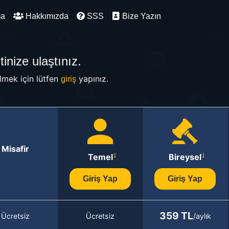
ma
Hakkımızda
SSS
Bize Yazın
inize ulaştınız.
mek için lütfen
yapınız.
giriş
Misafir
Temel
Bireysel
Giriş Yap
Giriş Yap
359 TL
Ücretsiz
Ücretsiz
/aylık