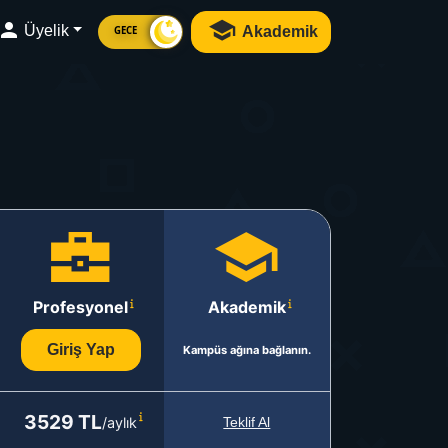
Üyelik
Akademik
GECE
Profesyonel
Akademik
Giriş Yap
Kampüs ağına bağlanın.
3529 TL
/aylık
Teklif Al