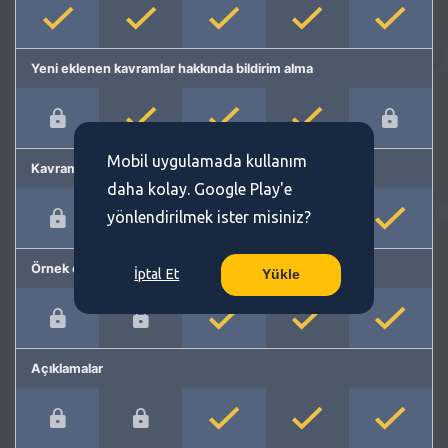
Yeni eklenen kavramlar hakkında bildirim alma
Mobil uygulamada kullanım
Kavram önerme
daha kolay. Google Play'e
yönlendirilmek ister misiniz?
Örnek cümleler
İptal Et
Yükle
Açıklamalar