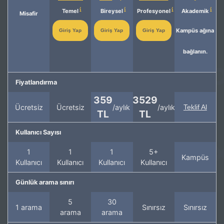
Temel
Bireysel
Profesyonel
Akademik
Misafir
Kampüs ağına
Giriş Yap
Giriş Yap
Giriş Yap
bağlanın.
Fiyatlandırma
359
3529
Ücretsiz
Ücretsiz
/aylık
/aylık
Teklif Al
TL
TL
Kullanıcı Sayısı
1
1
1
5+
Kampüs
Kullanıcı
Kullanıcı
Kullanıcı
Kullanıcı
Günlük arama sınırı
5
30
1 arama
Sınırsız
Sınırsız
arama
arama