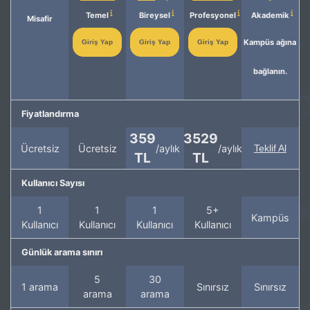
Temel
Bireysel
Profesyonel
Akademik
Misafir
Kampüs ağına
Giriş Yap
Giriş Yap
Giriş Yap
bağlanın.
Fiyatlandırma
359
3529
Ücretsiz
Ücretsiz
/aylık
/aylık
Teklif Al
TL
TL
Kullanıcı Sayısı
1
1
1
5+
Kampüs
Kullanıcı
Kullanıcı
Kullanıcı
Kullanıcı
Günlük arama sınırı
5
30
1 arama
Sınırsız
Sınırsız
arama
arama