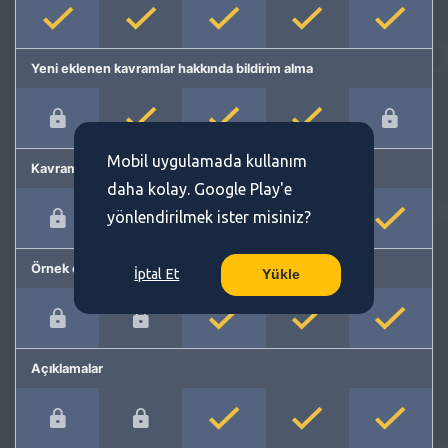
Yeni eklenen kavramlar hakkında bildirim alma
Mobil uygulamada kullanım
Kavram önerme
daha kolay. Google Play'e
yönlendirilmek ister misiniz?
Örnek cümleler
İptal Et
Yükle
Açıklamalar