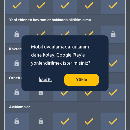
Yeni eklenen kavramlar hakkında bildirim alma
Mobil uygulamada kullanım
Kavram önerme
daha kolay. Google Play'e
yönlendirilmek ister misiniz?
Örnek cümleler
İptal Et
Yükle
Açıklamalar