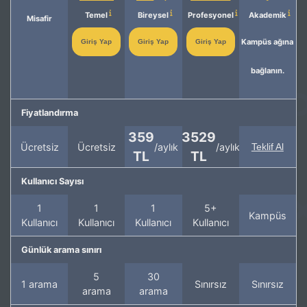
Temel
Bireysel
Profesyonel
Akademik
Misafir
Kampüs ağına
Giriş Yap
Giriş Yap
Giriş Yap
bağlanın.
Fiyatlandırma
359
3529
Ücretsiz
Ücretsiz
/aylık
/aylık
Teklif Al
TL
TL
Kullanıcı Sayısı
1
1
1
5+
Kampüs
Kullanıcı
Kullanıcı
Kullanıcı
Kullanıcı
Günlük arama sınırı
5
30
1 arama
Sınırsız
Sınırsız
arama
arama