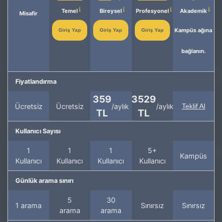
Temel
Bireysel
Profesyonel
Akademik
Misafir
Kampüs ağına
Giriş Yap
Giriş Yap
Giriş Yap
bağlanın.
Fiyatlandırma
359
3529
Ücretsiz
Ücretsiz
/aylık
/aylık
Teklif Al
TL
TL
Kullanıcı Sayısı
1
1
1
5+
Kampüs
Kullanıcı
Kullanıcı
Kullanıcı
Kullanıcı
Günlük arama sınırı
5
30
1 arama
Sınırsız
Sınırsız
arama
arama