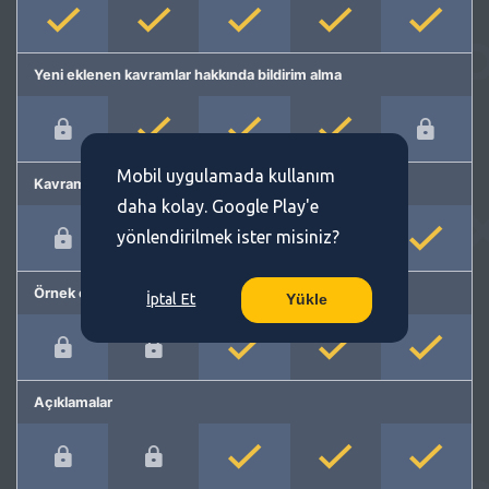
Yeni eklenen kavramlar hakkında bildirim alma
Mobil uygulamada kullanım
Kavram önerme
daha kolay. Google Play'e
yönlendirilmek ister misiniz?
Örnek cümleler
İptal Et
Yükle
Açıklamalar