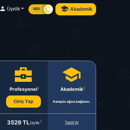
Üyelik
Akademik
GECE
Profesyonel
Akademik
Giriş Yap
Kampüs ağına bağlanın.
3529 TL
/aylık
Teklif Al