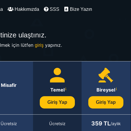
ma
Hakkımızda
SSS
Bize Yazın
inize ulaştınız.
mek için lütfen
yapınız.
giriş
Misafir
Temel
Bireysel
Giriş Yap
Giriş Yap
359 TL
Ücretsiz
Ücretsiz
/aylık