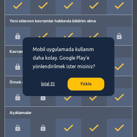
Yeni eklenen kavramlar hakkında bildirim alma
Mobil uygulamada kullanım
Kavram önerme
daha kolay. Google Play'e
yönlendirilmek ister misiniz?
Örnek cümleler
İptal Et
Yükle
Açıklamalar