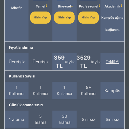
Temel
Bireysel
Profesyonel
Akademik
Misafir
Kampüs ağına
Giriş Yap
Giriş Yap
Giriş Yap
bağlanın.
Fiyatlandırma
359
3529
Ücretsiz
Ücretsiz
/aylık
/aylık
Teklif Al
TL
TL
Kullanıcı Sayısı
1
1
1
5+
Kampüs
Kullanıcı
Kullanıcı
Kullanıcı
Kullanıcı
Günlük arama sınırı
5
30
1 arama
Sınırsız
Sınırsız
arama
arama