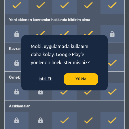
Yeni eklenen kavramlar hakkında bildirim alma
Mobil uygulamada kullanım
Kavram önerme
daha kolay. Google Play'e
yönlendirilmek ister misiniz?
Örnek cümleler
İptal Et
Yükle
Açıklamalar