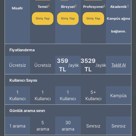
Temel
Bireysel
Profesyonel
Akademik
Misafir
Kampüs ağına
Giriş Yap
Giriş Yap
Giriş Yap
bağlanın.
Fiyatlandırma
359
3529
Ücretsiz
Ücretsiz
/aylık
/aylık
Teklif Al
TL
TL
Kullanıcı Sayısı
1
1
1
5+
Kampüs
Kullanıcı
Kullanıcı
Kullanıcı
Kullanıcı
Günlük arama sınırı
5
30
1 arama
Sınırsız
Sınırsız
arama
arama