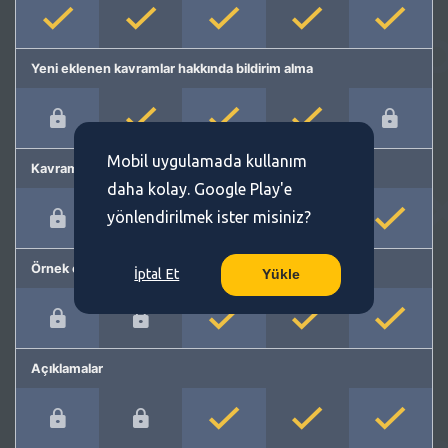
Yeni eklenen kavramlar hakkında bildirim alma
Mobil uygulamada kullanım
Kavram önerme
daha kolay. Google Play'e
yönlendirilmek ister misiniz?
Örnek cümleler
İptal Et
Yükle
Açıklamalar