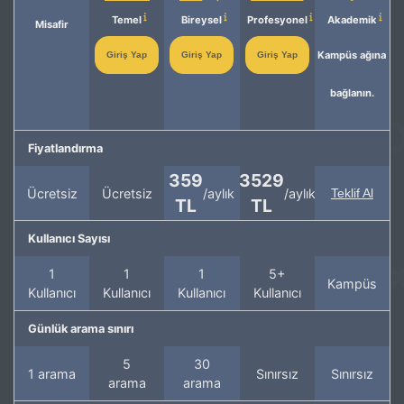
Temel
Bireysel
Profesyonel
Akademik
Misafir
Kampüs ağına
Giriş Yap
Giriş Yap
Giriş Yap
bağlanın.
Fiyatlandırma
359
3529
Ücretsiz
Ücretsiz
/aylık
/aylık
Teklif Al
TL
TL
Kullanıcı Sayısı
1
1
1
5+
Kampüs
Kullanıcı
Kullanıcı
Kullanıcı
Kullanıcı
Günlük arama sınırı
5
30
1 arama
Sınırsız
Sınırsız
arama
arama