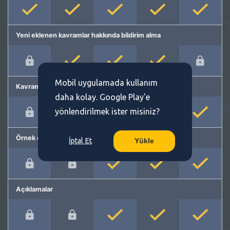
Yeni eklenen kavramlar hakkında bildirim alma
Mobil uygulamada kullanım
Kavram önerme
daha kolay. Google Play'e
yönlendirilmek ister misiniz?
Örnek cümleler
İptal Et
Yükle
Açıklamalar