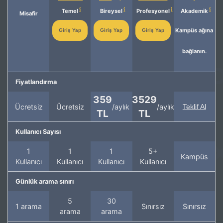
Temel
Bireysel
Profesyonel
Akademik
Misafir
Kampüs ağına
Giriş Yap
Giriş Yap
Giriş Yap
bağlanın.
Fiyatlandırma
359
3529
Ücretsiz
Ücretsiz
/aylık
/aylık
Teklif Al
TL
TL
Kullanıcı Sayısı
1
1
1
5+
Kampüs
Kullanıcı
Kullanıcı
Kullanıcı
Kullanıcı
Günlük arama sınırı
5
30
1 arama
Sınırsız
Sınırsız
arama
arama