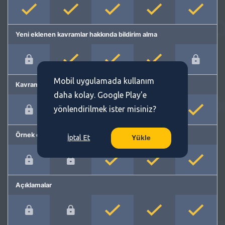
Yeni eklenen kavramlar hakkında bildirim alma
Mobil uygulamada kullanım
Kavram önerme
daha kolay. Google Play'e
yönlendirilmek ister misiniz?
Örnek cümleler
İptal Et
Yükle
Açıklamalar