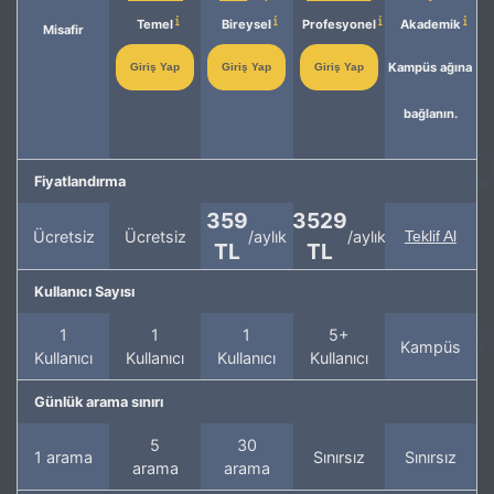
Temel
Bireysel
Profesyonel
Akademik
Misafir
Kampüs ağına
Giriş Yap
Giriş Yap
Giriş Yap
bağlanın.
Fiyatlandırma
359
3529
Ücretsiz
Ücretsiz
/aylık
/aylık
Teklif Al
TL
TL
Kullanıcı Sayısı
1
1
1
5+
Kampüs
Kullanıcı
Kullanıcı
Kullanıcı
Kullanıcı
Günlük arama sınırı
5
30
1 arama
Sınırsız
Sınırsız
arama
arama