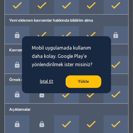
Yeni eklenen kavramlar hakkında bildirim alma
Mobil uygulamada kullanım
Kavram önerme
daha kolay. Google Play'e
yönlendirilmek ister misiniz?
Örnek cümleler
İptal Et
Yükle
Açıklamalar