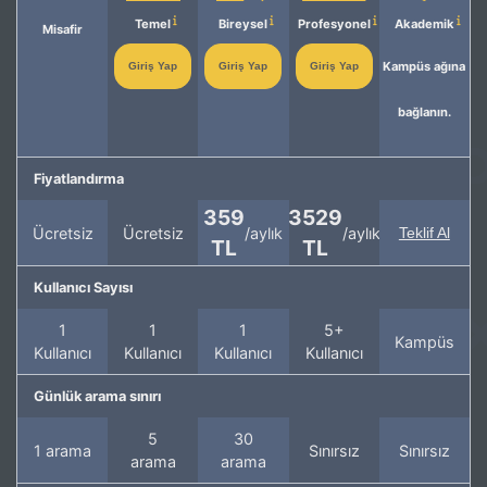
Temel
Bireysel
Profesyonel
Akademik
Misafir
Kampüs ağına
Giriş Yap
Giriş Yap
Giriş Yap
bağlanın.
Fiyatlandırma
359
3529
Ücretsiz
Ücretsiz
/aylık
/aylık
Teklif Al
TL
TL
Kullanıcı Sayısı
1
1
1
5+
Kampüs
Kullanıcı
Kullanıcı
Kullanıcı
Kullanıcı
Günlük arama sınırı
5
30
1 arama
Sınırsız
Sınırsız
arama
arama