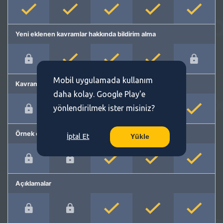
Yeni eklenen kavramlar hakkında bildirim alma
Mobil uygulamada kullanım
Kavram önerme
daha kolay. Google Play'e
yönlendirilmek ister misiniz?
Örnek cümleler
İptal Et
Yükle
Açıklamalar