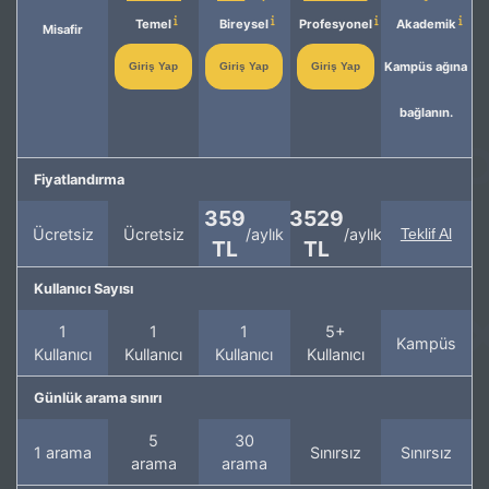
Temel
Bireysel
Profesyonel
Akademik
Misafir
Kampüs ağına
Giriş Yap
Giriş Yap
Giriş Yap
bağlanın.
Fiyatlandırma
359
3529
Ücretsiz
Ücretsiz
/aylık
/aylık
Teklif Al
TL
TL
Kullanıcı Sayısı
1
1
1
5+
Kampüs
Kullanıcı
Kullanıcı
Kullanıcı
Kullanıcı
Günlük arama sınırı
5
30
1 arama
Sınırsız
Sınırsız
arama
arama