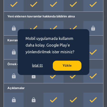
Yeni eklenen kavramlar hakkında bildirim alma
Mobil uygulamada kullanım
Kavram önerme
daha kolay. Google Play'e
yönlendirilmek ister misiniz?
Örnek cümleler
İptal Et
Yükle
Açıklamalar