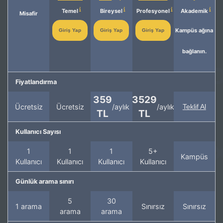
Temel
Bireysel
Profesyonel
Akademik
Misafir
Kampüs ağına
Giriş Yap
Giriş Yap
Giriş Yap
bağlanın.
Fiyatlandırma
359
3529
Ücretsiz
Ücretsiz
/aylık
/aylık
Teklif Al
TL
TL
Kullanıcı Sayısı
1
1
1
5+
Kampüs
Kullanıcı
Kullanıcı
Kullanıcı
Kullanıcı
Günlük arama sınırı
5
30
1 arama
Sınırsız
Sınırsız
arama
arama