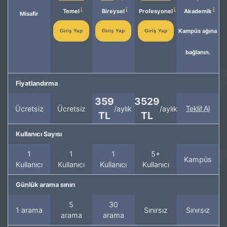
Temel
Bireysel
Profesyonel
Akademik
Misafir
Kampüs ağına
Giriş Yap
Giriş Yap
Giriş Yap
bağlanın.
Fiyatlandırma
359
3529
Ücretsiz
Ücretsiz
/aylık
/aylık
Teklif Al
TL
TL
Kullanıcı Sayısı
1
1
1
5+
Kampüs
Kullanıcı
Kullanıcı
Kullanıcı
Kullanıcı
Günlük arama sınırı
5
30
1 arama
Sınırsız
Sınırsız
arama
arama