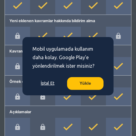
Yeni eklenen kavramlar hakkında bildirim alma
Mobil uygulamada kullanım
Kavram önerme
daha kolay. Google Play'e
yönlendirilmek ister misiniz?
Örnek cümleler
İptal Et
Yükle
Açıklamalar