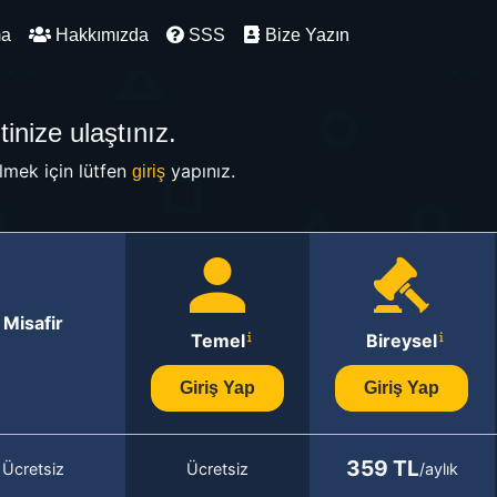
ma
Hakkımızda
SSS
Bize Yazın
inize ulaştınız.
mek için lütfen
yapınız.
giriş
Misafir
Temel
Bireysel
Giriş Yap
Giriş Yap
359 TL
Ücretsiz
Ücretsiz
/aylık