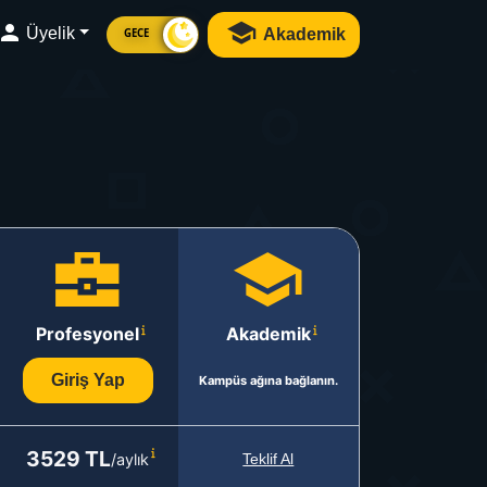
Üyelik
Akademik
GECE
Profesyonel
Akademik
Giriş Yap
Kampüs ağına bağlanın.
3529 TL
/aylık
Teklif Al