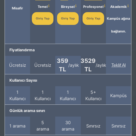
Temel
Bireysel
Profesyonel
Akademik
Misafir
Kampüs ağına
Giriş Yap
Giriş Yap
Giriş Yap
bağlanın.
Fiyatlandırma
359
3529
Ücretsiz
Ücretsiz
/aylık
/aylık
Teklif Al
TL
TL
Kullanıcı Sayısı
1
1
1
5+
Kampüs
Kullanıcı
Kullanıcı
Kullanıcı
Kullanıcı
Günlük arama sınırı
5
30
1 arama
Sınırsız
Sınırsız
arama
arama