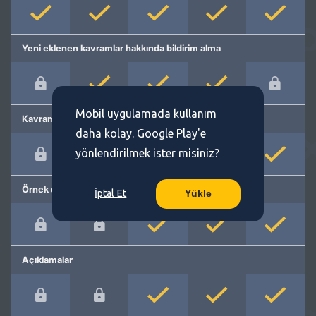
Yeni eklenen kavramlar hakkında bildirim alma
Mobil uygulamada kullanım
Kavram önerme
daha kolay. Google Play'e
yönlendirilmek ister misiniz?
Örnek cümleler
İptal Et
Yükle
Açıklamalar