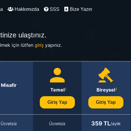
ma
Hakkımızda
SSS
Bize Yazın
inize ulaştınız.
mek için lütfen
yapınız.
giriş
Misafir
Temel
Bireysel
Giriş Yap
Giriş Yap
359 TL
Ücretsiz
Ücretsiz
/aylık