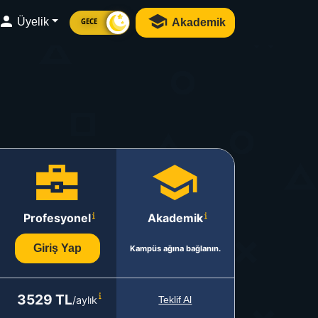
Üyelik
Akademik
GECE
Profesyonel
Akademik
Giriş Yap
Kampüs ağına bağlanın.
3529 TL
/aylık
Teklif Al